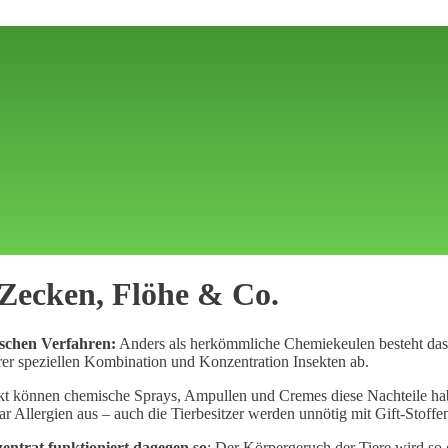
Zecken, Flöhe & Co.
ischen Verfahren:
Anders als herkömmliche Chemiekeulen besteht das 
rer speziellen Kombination und Konzentration Insekten ab.
t können chemische Sprays, Ampullen und Cremes diese Nachteile haben
 Allergien aus – auch die Tierbesitzer werden unnötig mit Gift-Stoffen
ntrat funktioniert dagegen so
: Der Körpergeruch der Tiere wird so