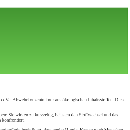
cdVet Abwehrkonzentrat nur aus ökologischen Inhaltsstoffen. Diese
: Sie wirken zu kurzzeitig, belasten den Stoffwechsel und das
 konfrontiert.
 geringfügig beeinflusst, dass weder Hunde, Katzen noch Menschen