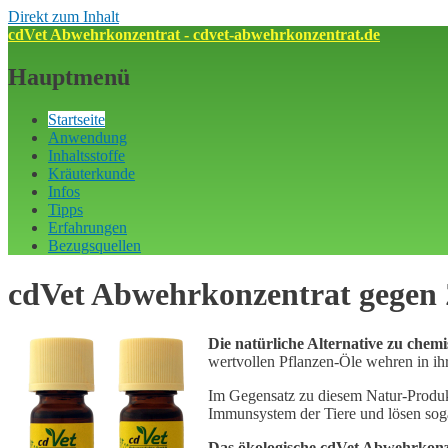
Direkt zum Inhalt
cdVet Abwehrkonzentrat - cdvet-abwehrkonzentrat.de
Hauptmenü
Startseite
Anwendung
Inhaltsstoffe
Kräuterkunde
Infos
Tipps
Erfahrungen
Bezugsquellen
cdVet Abwehrkonzentrat gegen 
Die natürliche Alternative zu chem
wertvollen Pflanzen-Öle wehren in ih
Im Gegensatz zu diesem Natur-Produk
Immunsystem der Tiere und lösen sogar
Das ökologische cdVet Abwehrkonze